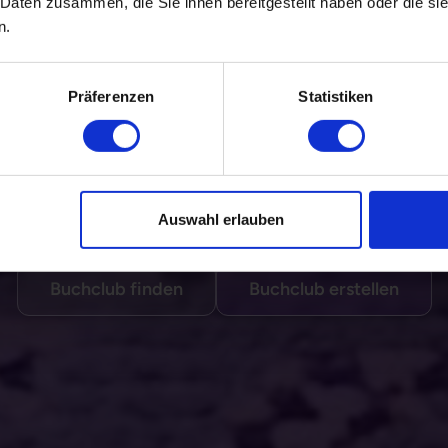
 Daten zusammen, die Sie ihnen bereitgestellt haben oder die s
n.
Präferenzen
Statistiken
ne Bücher und würdest am liebsten allen da
inde oder erstelle deinen eigenen Buchclub
Auswahl erlauben
Buchclub finden
Buchclub erstellen