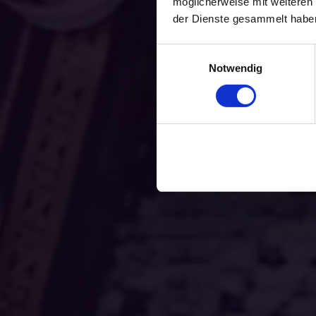
möglicherweise mit weiteren
der Dienste gesammelt habe
Einwilligungsauswahl
Notwendig
Du liest ger
Perfekt - f