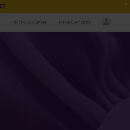
✕
🎞️
Buchclub gründen
Meine Buchclubs