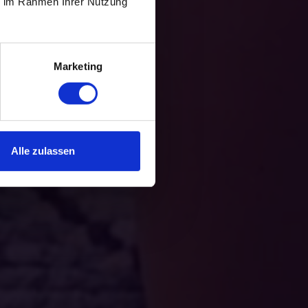
ie im Rahmen Ihrer Nutzung
Marketing
von erzählen?
 mit
Leemos
.
Alle zulassen