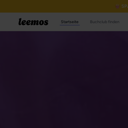
🍿 SP
Startseite
Buchclub finden