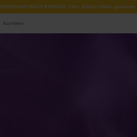
AZIERGANG NACH SYRAKUS: Film- & Buch-Paket gewinnen 
Buchideen